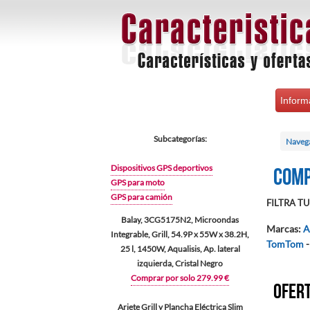
Inform
Subcategorías:
Naveg
Dispositivos GPS deportivos
Comp
GPS para moto
GPS para camión
FILTRA TU 
Balay, 3CG5175N2, Microondas
Marcas
:
A
Integrable, Grill, 54.9P x 55W x 38.2H,
TomTom
-
25 l, 1450W, Aqualisis, Ap. lateral
izquierda, Cristal Negro
Comprar por solo 279.99 €
Ofert
Ariete Grill y Plancha Eléctrica Slim