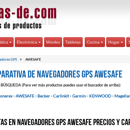
ática
Electrónica
Móviles
Tabletas
Cocina
Hogar
adores GPS
AWESAFE
arativa de Navegadores GPS AWESAFE
BÚSQUEDA (Para ver más productos puedes usar el buscador de arriba):
onerex
-
AWESAFE
-
Becker
-
Carlinkit
-
Garmin
-
KENWOOD
-
Magella
as en Navegadores GPS AWESAFE precios y ca