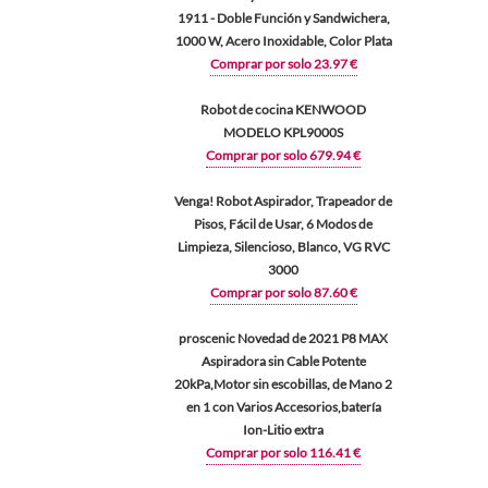
1911 - Doble Función y Sandwichera,
1000 W, Acero Inoxidable, Color Plata
Comprar por solo 23.97 €
Robot de cocina KENWOOD
MODELO KPL9000S
Comprar por solo 679.94 €
Venga! Robot Aspirador, Trapeador de
Pisos, Fácil de Usar, 6 Modos de
Limpieza, Silencioso, Blanco, VG RVC
3000
Comprar por solo 87.60 €
proscenic Novedad de 2021 P8 MAX
Aspiradora sin Cable Potente
20kPa,Motor sin escobillas, de Mano 2
en 1 con Varios Accesorios,batería
Ion-Litio extra
Comprar por solo 116.41 €