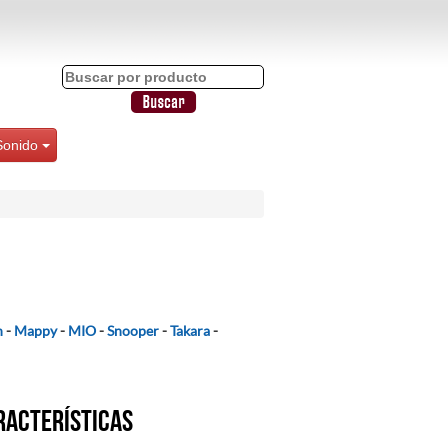
Sonido
n
-
Mappy
-
MIO
-
Snooper
-
Takara
-
racterísticas