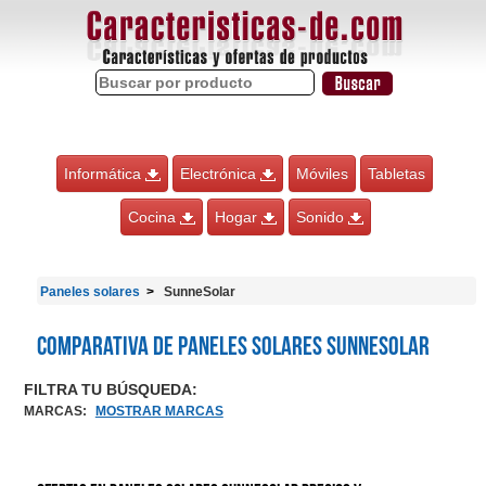
Informática
Electrónica
Móviles
Tabletas
Cocina
Hogar
Sonido
Paneles solares
SunneSolar
Comparativa de Paneles solares SunneSolar
FILTRA TU BÚSQUEDA:
MARCAS
:
MOSTRAR MARCAS