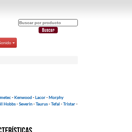
Sonido
Imetec
-
Kenwood
-
Lacor
-
Morphy
ll Hobbs
-
Severin
-
Taurus
-
Tefal
-
Tristar
-
cterísticas