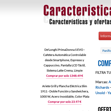
Inform
De'Longhi PrimaDonna S EVO -
Panifi
Cafetera Automática Controlable
desde Smartphone, Espresso y
Comp
Cappuccino, Pantalla LCD Táctil,
Sistema Latte Crema, Limpie
FILTRA TU 
Comprar por solo 1348.49 €
Marcas
:
A
Ariete Grill y Plancha Eléctrica Slim
Richards
1911 - Doble Función y Sandwichera,
Unold
-
Y
1000 W, Acero Inoxidable, Color Plata
Comprar por solo 23.97 €
Ofert