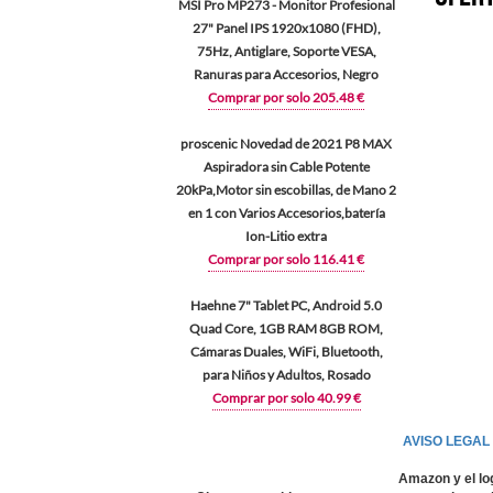
MSI Pro MP273 - Monitor Profesional
27" Panel IPS 1920x1080 (FHD),
75Hz, Antiglare, Soporte VESA,
Ranuras para Accesorios, Negro
Comprar por solo 205.48 €
proscenic Novedad de 2021 P8 MAX
Aspiradora sin Cable Potente
20kPa,Motor sin escobillas, de Mano 2
en 1 con Varios Accesorios,batería
Ion-Litio extra
Comprar por solo 116.41 €
Haehne 7" Tablet PC, Android 5.0
Quad Core, 1GB RAM 8GB ROM,
Cámaras Duales, WiFi, Bluetooth,
para Niños y Adultos, Rosado
Comprar por solo 40.99 €
AVISO LEGAL
Amazon y el lo