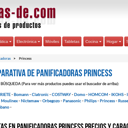
ática
Electrónica
Móviles
Tabletas
Cocina
Hogar
cadoras
Princess
arativa de Panificadoras Princess
BÚSQUEDA (Para ver más productos puedes usar el buscador de arriba):
RIETE
-
Bomann
-
Clatronic
-
COSTWAY
-
Domo
-
HOMCOM
-
IKOHS
-
-
Moulinex
-
Nictemaw
-
Orbegozo
-
Panasonic
-
Philips
-
Princess
-
Russe
abano
-
as en Panificadoras Princess precios y cara