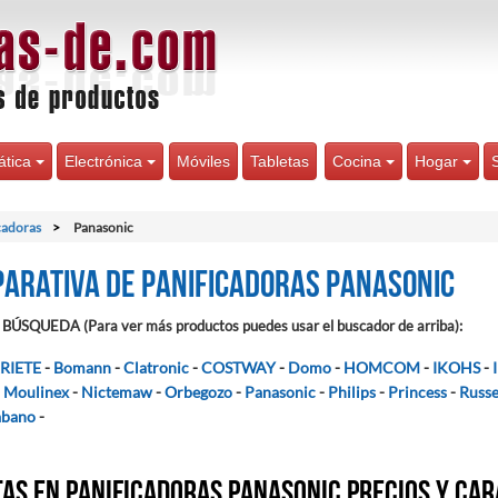
ática
Electrónica
Móviles
Tabletas
Cocina
Hogar
cadoras
Panasonic
arativa de Panificadoras Panasonic
BÚSQUEDA (Para ver más productos puedes usar el buscador de arriba):
RIETE
-
Bomann
-
Clatronic
-
COSTWAY
-
Domo
-
HOMCOM
-
IKOHS
-
-
Moulinex
-
Nictemaw
-
Orbegozo
-
Panasonic
-
Philips
-
Princess
-
Russe
abano
-
as en Panificadoras Panasonic precios y car