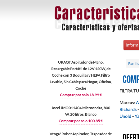
Inform
URAQT Aspirador de Mano,
Panifi
Recargable Portátil de 12V 120W, de
Coche con 3 Boquillas y HEPA Filtro
Comp
Lavable, Sin Cable para Hogar, Oficina,
Coche
FILTRA TU 
Comprar por solo 18.99 €
Marcas
:
A
Jocel JMO011404 Microondas, 800
Richards
W, 20 litros, Blanco
Unold
-
Y
Comprar por solo 100.85 €
Venga! Robot Aspirador, Trapeador de
Ofert