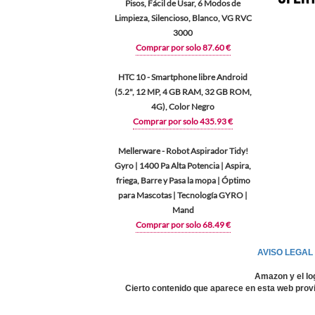
Pisos, Fácil de Usar, 6 Modos de
Limpieza, Silencioso, Blanco, VG RVC
3000
Comprar por solo 87.60 €
HTC 10 - Smartphone libre Android
(5.2", 12 MP, 4 GB RAM, 32 GB ROM,
4G), Color Negro
Comprar por solo 435.93 €
Mellerware - Robot Aspirador Tidy!
Gyro | 1400 Pa Alta Potencia | Aspira,
friega, Barre y Pasa la mopa | Óptimo
para Mascotas | Tecnología GYRO |
Mand
Comprar por solo 68.49 €
AVISO LEGAL
Amazon y el lo
Cierto contenido que aparece en esta web provi