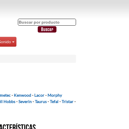
Sonido
Imetec
-
Kenwood
-
Lacor
-
Morphy
ll Hobbs
-
Severin
-
Taurus
-
Tefal
-
Tristar
-
acterísticas