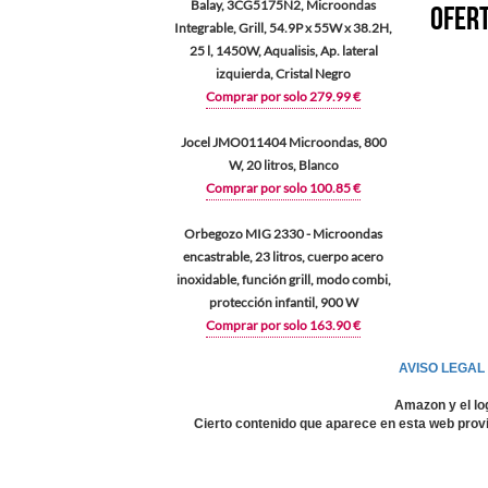
Balay, 3CG5175N2, Microondas
Ofert
Integrable, Grill, 54.9P x 55W x 38.2H,
25 l, 1450W, Aqualisis, Ap. lateral
izquierda, Cristal Negro
Comprar por solo 279.99 €
Jocel JMO011404 Microondas, 800
W, 20 litros, Blanco
Comprar por solo 100.85 €
Orbegozo MIG 2330 - Microondas
encastrable, 23 litros, cuerpo acero
inoxidable, función grill, modo combi,
protección infantil, 900 W
Comprar por solo 163.90 €
AVISO LEGAL
Amazon y el lo
Cierto contenido que aparece en esta web provi