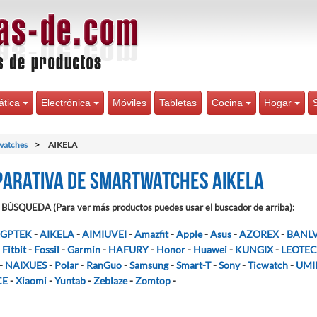
ática
Electrónica
Móviles
Tabletas
Cocina
Hogar
watches
AIKELA
arativa de Smartwatches AIKELA
BÚSQUEDA (Para ver más productos puedes usar el buscador de arriba):
GPTEK
-
AIKELA
-
AIMIUVEI
-
Amazfit
-
Apple
-
Asus
-
AZOREX
-
BANL
-
Fitbit
-
Fossil
-
Garmin
-
HAFURY
-
Honor
-
Huawei
-
KUNGIX
-
LEOTEC
-
NAIXUES
-
Polar
-
RanGuo
-
Samsung
-
Smart-T
-
Sony
-
Ticwatch
-
UMI
CE
-
Xiaomi
-
Yuntab
-
Zeblaze
-
Zomtop
-