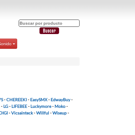
Sonido
VS
-
CHEREEKI
-
EasySMX
-
EdwayBuy
-
-
LG
-
LIFEBEE
-
Luckymore
-
Moko
-
DIGI
-
Vicsainteck
-
Willful
-
Wiseup
-