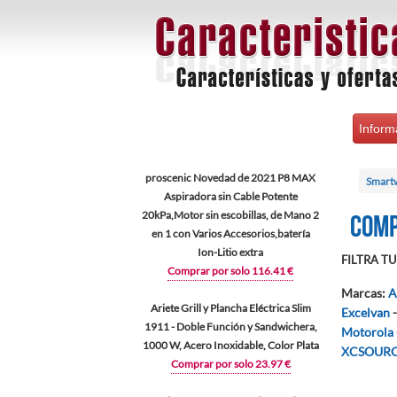
Inform
proscenic Novedad de 2021 P8 MAX
Smart
Aspiradora sin Cable Potente
20kPa,Motor sin escobillas, de Mano 2
Comp
en 1 con Varios Accesorios,batería
Ion-Litio extra
FILTRA TU 
Comprar por solo 116.41 €
Marcas
:
A
Ariete Grill y Plancha Eléctrica Slim
Excelvan
1911 - Doble Función y Sandwichera,
Motorola
1000 W, Acero Inoxidable, Color Plata
XCSOUR
Comprar por solo 23.97 €