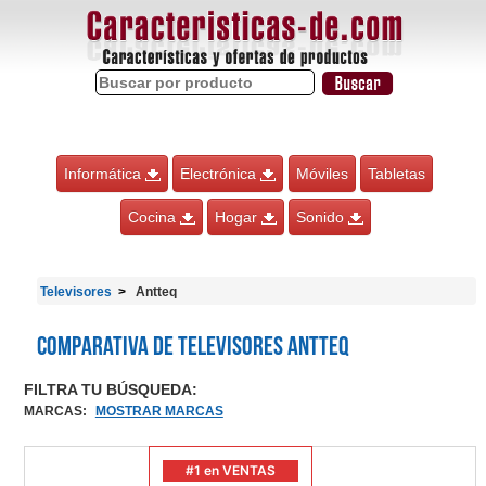
Informática
Electrónica
Móviles
Tabletas
Cocina
Hogar
Sonido
Televisores
Antteq
Comparativa de Televisores Antteq
FILTRA TU BÚSQUEDA:
MARCAS
:
MOSTRAR MARCAS
#1 en VENTAS