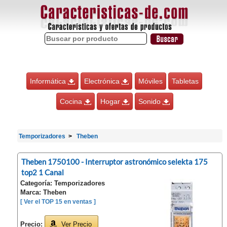
Informática
Electrónica
Móviles
Tabletas
Cocina
Hogar
Sonido
Temporizadores
Theben
Theben 1750100 - Interruptor astronómico selekta 175
top2 1 Canal
Categoría: Temporizadores
Marca: Theben
[ Ver el TOP 15 en ventas ]
Precio:
Ver Precio