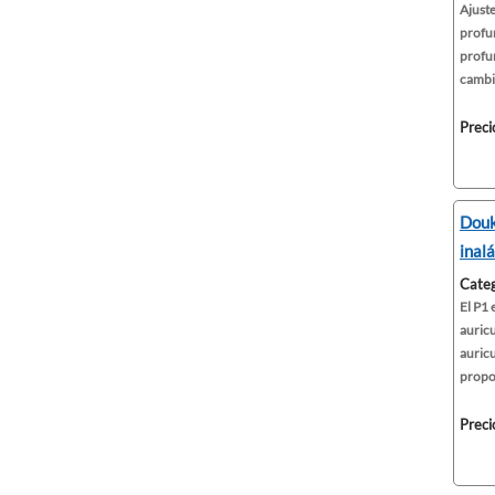
Ajuste
profu
profun
cambio
Preci
Douk
inal
Categ
El P1 
auricu
auricu
propor
Preci