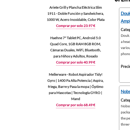
Ariete Grill y Plancha Eléctrica Slim
Douk
1911 - Doble Función y Sandwichera,
1000 W, Acero Inoxidable, Color Plata
Ampl
Comprar por solo 23.97 €
Categ
Douk 
Haehne 7" Tablet PC, Android 5.0
a head
Quad Core, 1GB RAM 8GB ROM,
vario
Cámaras Duales, WiFi, Bluetooth,
phono s
para Niños y Adultos, Rosado
Comprar por solo 40.99 €
Preci
Mellerware - Robot Aspirador Tidy!
Gyro | 1400 Pa Alta Potencia | Aspira,
friega, Barre y Pasa la mopa | Óptimo
Nobs
para Mascotas | Tecnología GYRO |
Mand
Categ
Comprar por solo 68.49 €
Nobsou
packag
the pe
three y