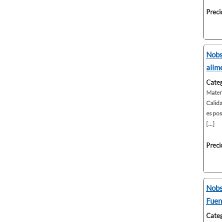
Preci
Nobs
alim
Categ
Materi
Calida
es pos
[...]
Preci
Nobs
Fuen
Categ