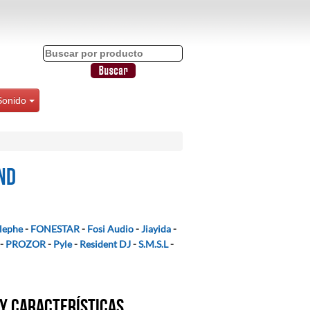
Sonido
nd
lephe
-
FONESTAR
-
Fosi Audio
-
Jiayida
-
-
PROZOR
-
Pyle
-
Resident DJ
-
S.M.S.L
-
 y características