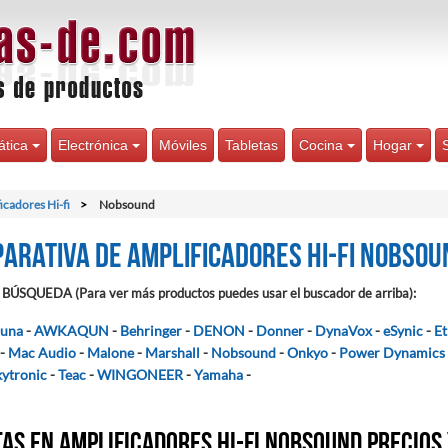
ática
Electrónica
Móviles
Tabletas
Cocina
Hogar
icadores Hi-fi
Nobsound
arativa de Amplificadores Hi-fi Nobsou
BÚSQUEDA (Para ver más productos puedes usar el buscador de arriba):
una
-
AWKAQUN
-
Behringer
-
DENON
-
Donner
-
DynaVox
-
eSynic
-
Et
-
Mac Audio
-
Malone
-
Marshall
-
Nobsound
-
Onkyo
-
Power Dynamics
kytronic
-
Teac
-
WINGONEER
-
Yamaha
-
as en Amplificadores Hi-fi Nobsound precios