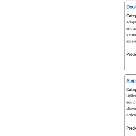
Douk
Categ
Adopta
entrad
y el í
excele 
Preci
Ampl
Categ
Utili
equipa
altavo
ordena
Preci