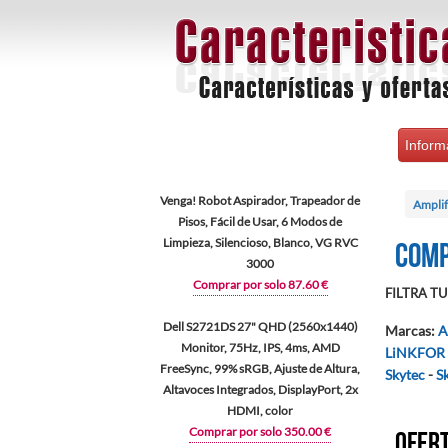
Inform
Venga! Robot Aspirador, Trapeador de
Amplif
Pisos, Fácil de Usar, 6 Modos de
Limpieza, Silencioso, Blanco, VG RVC
Comp
3000
Comprar por solo 87.60 €
FILTRA TU 
Dell S2721DS 27" QHD (2560x1440)
Marcas
:
A
Monitor, 75Hz, IPS, 4ms, AMD
LiNKFOR
FreeSync, 99% sRGB, Ajuste de Altura,
Skytec
-
S
Altavoces Integrados, DisplayPort, 2x
HDMI, color
Comprar por solo 350.00 €
Ofert