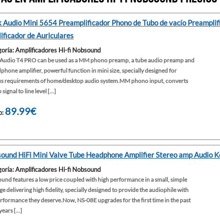
 Audio Mini 5654 Preamplificador Phono de Tubo de vacío Preamplifi
ificador de Auriculares
oría: Amplificadores Hi-fi Nobsound
Audio T4 PRO can be used as a MM phono preamp, a tube audio preamp and
phone amplifier, powerful function in mini size, specially designed for
us requirements of home/desktop audio system.MM phono input, converts
ignal to line level [...]
89.99€
o:
ound HiFi Mini Valve Tube Headphone Amplifier Stereo amp Audio K
oría: Amplificadores Hi-fi Nobsound
nd features a low price coupled with high performance in a small, simple
e delivering high fidelity, specially designed to provide the audiophile with
rformance they deserve.Now, NS-08E upgrades for the first time in the past
ears [...]