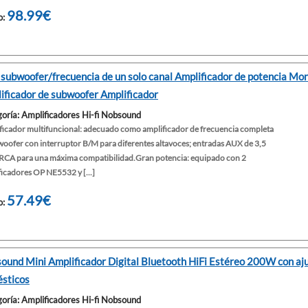
98.99€
o:
 subwoofer/frecuencia de un solo canal Amplificador de potencia Mo
ificador de subwoofer Amplificador
oría: Amplificadores Hi-fi Nobsound
ficador multifuncional: adecuado como amplificador de frecuencia completa
woofer con interruptor B/M para diferentes altavoces; entradas AUX de 3,5
RCA para una máxima compatibilidad.Gran potencia: equipado con 2
icadores OP NE5532 y [...]
57.49€
o:
ound Mini Amplificador Digital Bluetooth HiFi Estéreo 200W con aju
sticos
oría: Amplificadores Hi-fi Nobsound