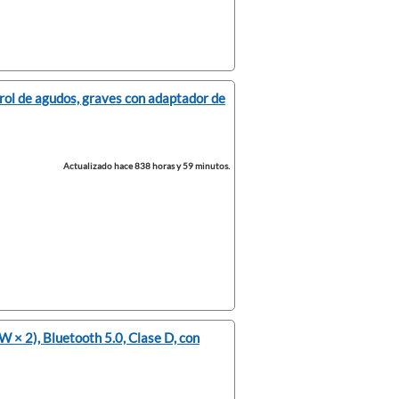
trol de agudos, graves con adaptador de
Actualizado hace 838 horas y 59 minutos.
 × 2), Bluetooth 5.0, Clase D, con