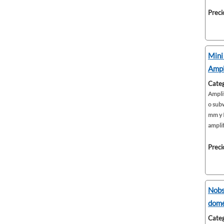
Preci
Mini
Ampl
Categ
Ampli
o sub
mm y 
amplif
Preci
Nobs
domé
Categ