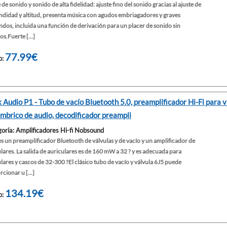
 de sonido y sonido de alta fidelidad: ajuste fino del sonido gracias al ajuste de
ndidad y altitud, presenta música con agudos embriagadores y graves
dos, incluida una función de derivación para un placer de sonido sin
s.Fuerte [...]
77.99€
o:
 Audio P1 - Tubo de vacío Bluetooth 5.0, preamplificador Hi-Fi para v
ámbrico de audio, decodificador preampli
oría: Amplificadores Hi-fi Nobsound
es un preamplificador Bluetooth de válvulas y de vacío y un amplificador de
lares. La salida de auriculares es de 160 mW a 32 ? y es adecuada para
lares y cascos de 32-300 ?El clásico tubo de vacío y válvula 6J5 puede
cionar u [...]
134.19€
o: