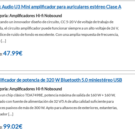
 Audio U3 Mini amplificador para auriculares estéreo Clase A
oría: Amplificadores Hi-fi Nobsound
ndo un innovador diseño de circuito, CC 5-20 V de voltaje de trabajo de
a, el circuito amplificador puede funcionar siempre a un alto voltaje de 26 V,
ndice de ruido de fondo es excelente. Con una amplia respuesta de frecuencia,
[...]
47.99€
o:
ificador de potencia de 320 W Bluetooth 5.0 miniestéreo USB
oría: Amplificadores Hi-fi Nobsound
za un chip clásico TDA7498E, potencia máxima de salida de 160 W + 160 W,
do con fuente de alimentación de 32 V/5 A de alta calidad suficiente para
ces pasivos de más de 300 W. Apto para altavoces de exteriores, estanterías,
dor [...]
99.02€
o: