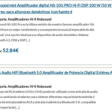
ound mini Amplificador digital NS-10G PRO Hi-Fi DSP 100 W (50 W x 
reo, para altavoces domésticos (con fuente d
oría: Amplificadores Hi-fi Nobsound
und NS-10G Pro es la última versión de nuestro famoso amplificador NS-
Ofrece un mejor rendimiento y una experiencia musical impecable de alta
dad. Una opción ideal para su dispositivo de audio doméstico.Sistema
oth 4.2, EDR y DSP [...]
52.84€
o:
 Audio HiFi Bluetooth 5.0 Amplificador de Potencia Digital Estéreo
oría: Amplificadores Hi-fi Nobsound
upo de RCA estéreo (CH3 y CH4) puede ser utilizado como entrada de audio
da cambiando el selector para obtener diferentes requerimientosAdmite 2
s de entrada estéreo RCA y entrada inalámbrica Bluetooth 5.0, compatible
 mayoría de [...]