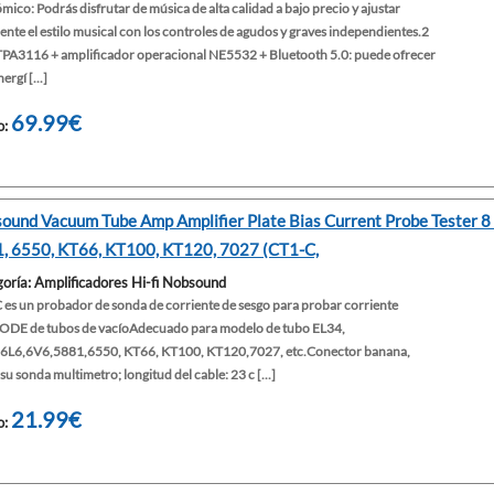
ico: Podrás disfrutar de música de alta calidad a bajo precio y ajustar
ente el estilo musical con los controles de agudos y graves independientes.2
TPA3116 + amplificador operacional NE5532 + Bluetooth 5.0: puede ofrecer
ergí [...]
69.99€
o:
ound Vacuum Tube Amp Amplifier Plate Bias Current Probe Tester 8 
, 6550, KT66, KT100, KT120, 7027 (CT1-C,
oría: Amplificadores Hi-fi Nobsound
 es un probador de sonda de corriente de sesgo para probar corriente
DE de tubos de vacíoAdecuado para modelo de tubo EL34,
6L6,6V6,5881,6550, KT66, KT100, KT120,7027, etc.Conector banana,
u sonda multimetro; longitud del cable: 23 c [...]
21.99€
o: