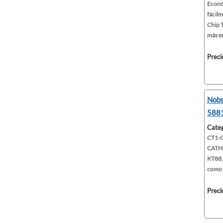
Económ
fácilm
Chip 
más en
Preci
Nobs
5881
Categ
CT1-C
CATHO
KT88,
como s
Preci