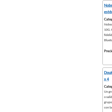
Nobs
esté
Categ
Nobso
10G. 
fideli
Blueto
Preci
Douk
x 4
Categ
Un gr
o sali
grupo
con la