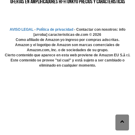
Ofertas en Amplificadores Hi-fi ONKYO precios y características
AVISO LEGAL
-
Política de privacidad
- Contactar con nosotros: info
[arroba] caracteristicas-de.com ©
2026
Como afiliado de Amazon yo ingreso por compras adscritas.
Amazon y el logotipo de Amazon son marcas comerciales de
Amazon.com, Inc. o de sociedades de su grupo.
Cierto contenido que aparece en esta web proviene de Amazon EU S.à r.l.
Este contenido se provee "tal cual" y está sujeto a ser cambiado o
eliminado en cualquier momento.