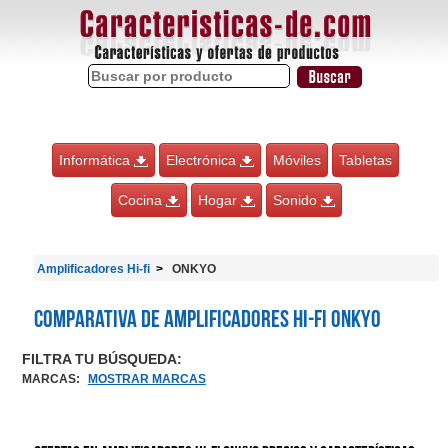
Informática
Electrónica
Móviles
Tabletas
Cocina
Hogar
Sonido
Amplificadores Hi-fi
ONKYO
Comparativa de Amplificadores Hi-fi ONKYO
FILTRA TU BÚSQUEDA:
MARCAS
:
MOSTRAR MARCAS