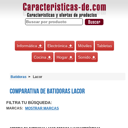
Informática
Electrónica
Móviles
Tabletas
Cocina
Hogar
Sonido
Batidoras
Lacor
Comparativa de Batidoras Lacor
FILTRA TU BÚSQUEDA:
MARCAS
:
MOSTRAR MARCAS