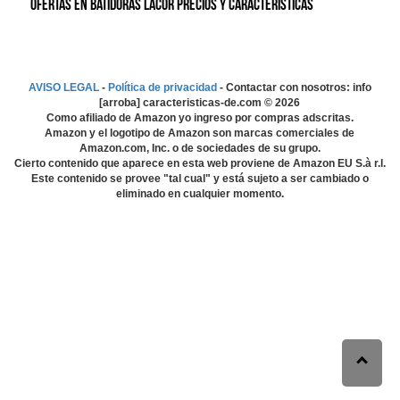
Ofertas en Batidoras Lacor precios y características
AVISO LEGAL
-
Política de privacidad
- Contactar con nosotros: info
[arroba] caracteristicas-de.com ©
2026
Como afiliado de Amazon yo ingreso por compras adscritas.
Amazon y el logotipo de Amazon son marcas comerciales de
Amazon.com, Inc. o de sociedades de su grupo.
Cierto contenido que aparece en esta web proviene de Amazon EU S.à r.l.
Este contenido se provee "tal cual" y está sujeto a ser cambiado o
eliminado en cualquier momento.