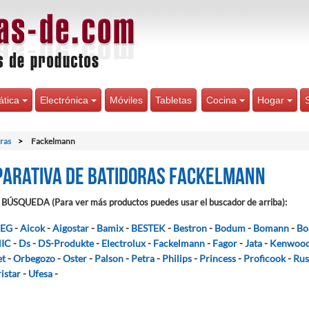
ática
Electrónica
Móviles
Tabletas
Cocina
Hogar
ras
Fackelmann
arativa de Batidoras Fackelmann
BÚSQUEDA (Para ver más productos puedes usar el buscador de arriba):
EG
-
Aicok
-
Aigostar
-
Bamix
-
BESTEK
-
Bestron
-
Bodum
-
Bomann
-
Bo
IC
-
Ds
-
DS-Produkte
-
Electrolux
-
Fackelmann
-
Fagor
-
Jata
-
Kenwoo
et
-
Orbegozo
-
Oster
-
Palson
-
Petra
-
Philips
-
Princess
-
Proficook
-
Rus
ristar
-
Ufesa
-