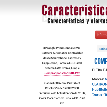
Inform
De'Longhi PrimaDonna S EVO -
Batido
Cafetera Automática Controlable
desde Smartphone, Espresso y
Comp
Cappuccino, Pantalla LCD Táctil,
Sistema Latte Crema, Limpie
FILTRA TU 
Comprar por solo 1348.49 €
Marcas
:
A
Xiaomi L83 Redmi Pad Tablet,
CLATRON
Resolución de 1200 x 2000,
NutriBull
Frecuencia de Actualización de 90 Hz,
Taurus
-
T
Color Plata Claro de Luna, 4 GB - 128
GB