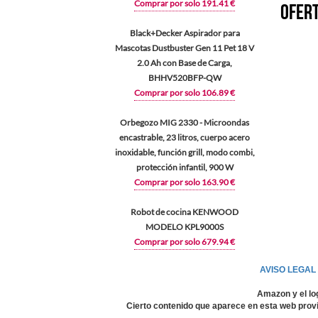
Comprar por solo 191.41 €
Ofert
Black+Decker Aspirador para
Mascotas Dustbuster Gen 11 Pet 18 V
2.0 Ah con Base de Carga,
BHHV520BFP-QW
Comprar por solo 106.89 €
Orbegozo MIG 2330 - Microondas
encastrable, 23 litros, cuerpo acero
inoxidable, función grill, modo combi,
protección infantil, 900 W
Comprar por solo 163.90 €
Robot de cocina KENWOOD
MODELO KPL9000S
Comprar por solo 679.94 €
AVISO LEGAL
Amazon y el lo
Cierto contenido que aparece en esta web provi