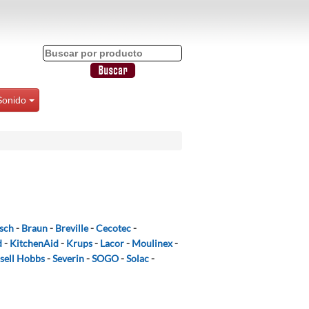
Sonido
sch
-
Braun
-
Breville
-
Cecotec
-
d
-
KitchenAid
-
Krups
-
Lacor
-
Moulinex
-
sell Hobbs
-
Severin
-
SOGO
-
Solac
-