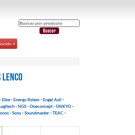
Sonido
s Lenco
-
Elbe
-
Energy Sistem
-
Engel Axil
-
Logitech
-
NGS
-
Oneconcept
-
ONKYO
-
onos
-
Sony
-
Soundmaster
-
TEAC
-