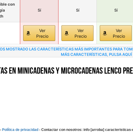
ble con
gía
Sí
Sí
Sí
th
Ver
Ver
Ver
Precio
Precio
Precio
OS MOSTRADO LAS CARACTERÍSTICAS MÁS IMPORTANTES PARA TOMAR
MÁS CARACTERÍSTICAS, PULSA AQUÍ
as en Minicadenas y microcadenas Lenco pre
-
Política de privacidad
- Contactar con nosotros: info [arroba] caracteristica