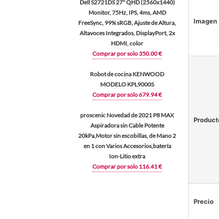
Dell S2721DS 27" QHD (2560x1440)
Monitor, 75Hz, IPS, 4ms, AMD
Imagen
FreeSync, 99% sRGB, Ajuste de Altura,
Altavoces Integrados, DisplayPort, 2x
HDMI, color
Comprar por solo 350.00 €
Robot de cocina KENWOOD
MODELO KPL9000S
Comprar por solo 679.94 €
proscenic Novedad de 2021 P8 MAX
Product
Aspiradora sin Cable Potente
20kPa,Motor sin escobillas, de Mano 2
en 1 con Varios Accesorios,batería
Ion-Litio extra
Comprar por solo 116.41 €
Precio