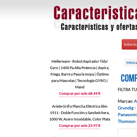
Inform
Mellerware - Robot Aspirador Tidy!
Minica
Gyro | 1400 Pa Alta Potencia | Aspira,
friega, Barre y Pasa la mopa | Óptimo
Comp
para Mascotas | Tecnología GYRO |
Mand
FILTRA TU 
Comprar por solo 68.49 €
Marcas
:
A
Ariete Grill y Plancha Eléctrica Slim
Grundig
-
1911 - Doble Función y Sandwichera,
Panasoni
1000 W, Acero Inoxidable, Color Plata
Thomson
Comprar por solo 23.97 €