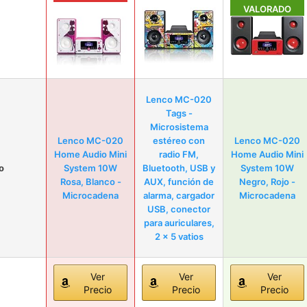
VALORADO
Lenco MC-020
Tags -
Microsistema
Lenco MC-020
estéreo con
Lenco MC-020
Home Audio Mini
radio FM,
Home Audio Mini
o
System 10W
Bluetooth, USB y
System 10W
Rosa, Blanco -
AUX, función de
Negro, Rojo -
Microcadena
alarma, cargador
Microcadena
USB, conector
para auriculares,
2 x 5 vatios
Ver
Ver
Ver
Precio
Precio
Precio