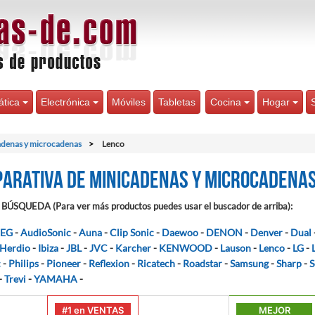
ática
Electrónica
Móviles
Tabletas
Cocina
Hogar
denas y microcadenas
Lenco
arativa de Minicadenas y microcadena
BÚSQUEDA (Para ver más productos puedes usar el buscador de arriba):
EG
-
AudioSonic
-
Auna
-
Clip Sonic
-
Daewoo
-
DENON
-
Denver
-
Dual
Herdio
-
Ibiza
-
JBL
-
JVC
-
Karcher
-
KENWOOD
-
Lauson
-
Lenco
-
LG
-
c
-
Philips
-
Pioneer
-
Reflexion
-
Ricatech
-
Roadstar
-
Samsung
-
Sharp
-
S
-
Trevi
-
YAMAHA
-
#1 en VENTAS
MEJOR