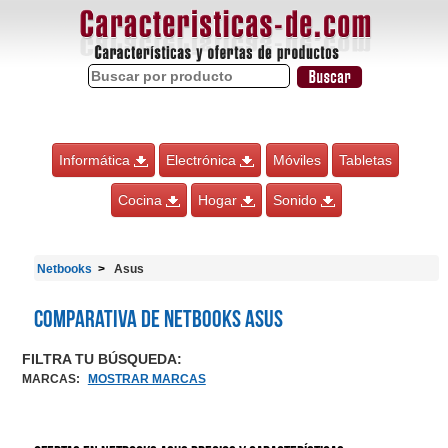
Informática
Electrónica
Móviles
Tabletas
Cocina
Hogar
Sonido
Netbooks
Asus
Comparativa de Netbooks Asus
FILTRA TU BÚSQUEDA:
MARCAS
:
MOSTRAR MARCAS