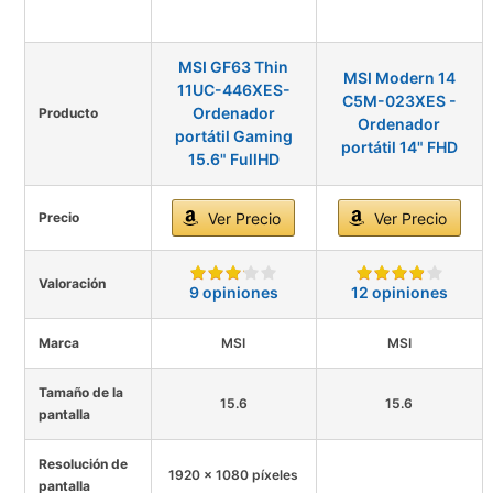
MSI GF63 Thin
MSI Modern 14
11UC-446XES-
C5M-023XES -
Ordenador
Producto
Ordenador
portátil Gaming
portátil 14" FHD
15.6" FullHD
Precio
Ver Precio
Ver Precio
Valoración
9 opiniones
12 opiniones
Marca
MSI
MSI
Tamaño de la
15.6
15.6
pantalla
Resolución de
1920 x 1080 píxeles
pantalla