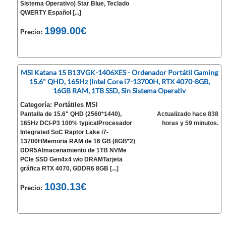
Sistema Operativo) Star Blue, Teclado
QWERTY Español [...]
1999.00€
Precio:
MSI Katana 15 B13VGK-1406XES - Ordenador Portátil Gaming
15.6" QHD, 165Hz (Intel Core i7-13700H, RTX 4070-8GB,
16GB RAM, 1TB SSD, Sin Sistema Operativ
Categoría: Portátiles MSI
Pantalla de 15.6" QHD (2560*1440),
Actualizado hace 838
165Hz DCI-P3 100% typicalProcesador
horas y 59 minutos.
Integrated SoC Raptor Lake i7-
13700HMemoria RAM de 16 GB (8GB*2)
DDR5Almacenamiento de 1TB NVMe
PCIe SSD Gen4x4 w/o DRAMTarjeta
gráfica RTX 4070, GDDR6 8GB [...]
1030.13€
Precio: