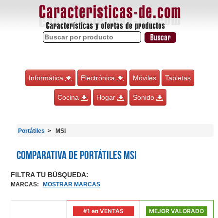
Informática
Electrónica
Móviles
Tabletas
Cocina
Hogar
Sonido
Portátiles
MSI
Comparativa de Portátiles MSI
FILTRA TU BÚSQUEDA:
MARCAS
:
MOSTRAR MARCAS
#1 en VENTAS
MEJOR VALORADO