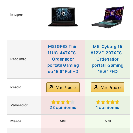
Imagen
MSI GF63 Thin
MSI Cyborg 15
11UC-447XES -
A12VF-207XES -
Ordenador
Ordenador
Producto
portátil Gaming
portátil Gaming
de 15.6" FullHD
15.6" FHD
Precio
Ver Precio
Ver Precio
Valoración
22 opiniones
1 opiniones
Marca
MSI
MSI