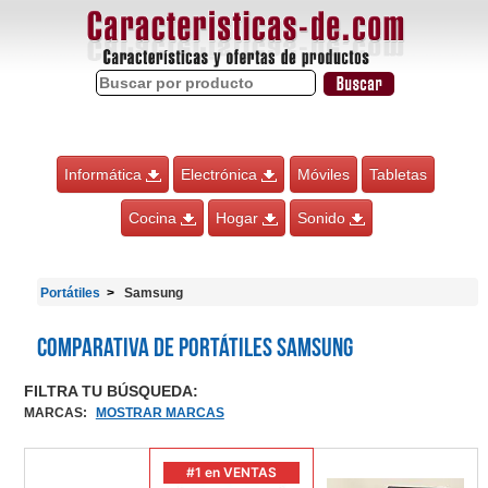
Informática
Electrónica
Móviles
Tabletas
Cocina
Hogar
Sonido
Portátiles
Samsung
Comparativa de Portátiles Samsung
FILTRA TU BÚSQUEDA:
MARCAS
:
MOSTRAR MARCAS
#1 en VENTAS