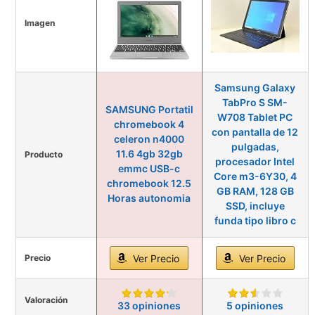
Imagen
Samsung Galaxy
TabPro S SM-
SAMSUNG Portatil
W708 Tablet PC
chromebook 4
con pantalla de 12
celeron n4000
pulgadas,
11.6 4gb 32gb
Producto
procesador Intel
emmc USB-c
Core m3-6Y30, 4
chromebook 12.5
GB RAM, 128 GB
Horas autonomia
SSD, incluye
funda tipo libro c
Precio
Ver Precio
Ver Precio
Valoración
33 opiniones
5 opiniones