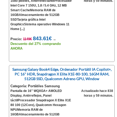
1080 píxeles, AntirreflectanteProcesador
horas y 59 minutos.
Intel Core 7 150U, 1.8 / 5.4 GHz, 12 MB
Smart CacheMemoria RAM de
16GBAlmacenamiento de 512GB
SSDTarjeta gráfica Intel
GraphicsSistema operativo Windows 11
Home [...]
843.61€
Precio:
1149€
→
Descuento del 27% comprando
AHORA
Samsung Galaxy Book4 Edge, Ordenador Portátil IA Copilot+,
PC 16" HDR, Snapdragon X Elite X1E-80-100, 16GM RAM,
512GB SSD, Qualcomm Adreno GPU, Window
Categoría: Portátiles Samsung
Pantalla de 16" WQXGA+ AMOLED
Actualizado hace 838
Display, Antirreflejos, Panel
horas y 59 minutos.
táctilProcesador Snapdragon X Elite X1E
80 100 (12Core), Qualcomm Hexagon
NPUMemoria RAM de
16GBAlmacenamiento de 512GB