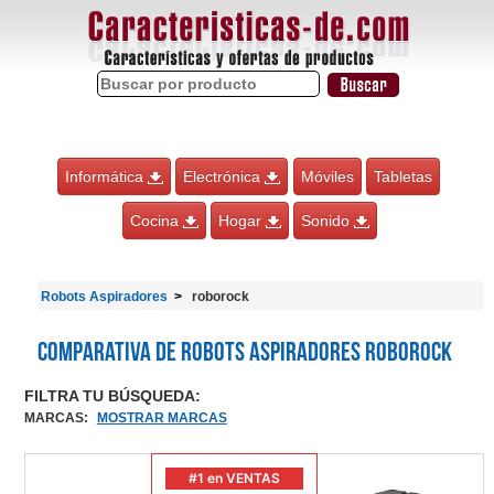
Informática
Electrónica
Móviles
Tabletas
Cocina
Hogar
Sonido
Robots Aspiradores
roborock
Comparativa de Robots Aspiradores roborock
FILTRA TU BÚSQUEDA:
MARCAS
:
MOSTRAR MARCAS
#1 en VENTAS