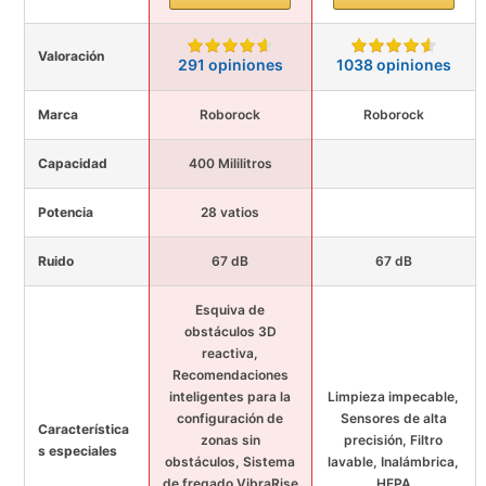
Valoración
291 opiniones
1038 opiniones
Marca
Roborock
Roborock
Capacidad
400 Mililitros
Potencia
28 vatios
Ruido
67 dB
67 dB
Esquiva de
obstáculos 3D
reactiva,
Recomendaciones
inteligentes para la
Limpieza impecable,
configuración de
Sensores de alta
Característica
zonas sin
precisión, Filtro
s especiales
obstáculos, Sistema
lavable, Inalámbrica,
de fregado VibraRise
HEPA