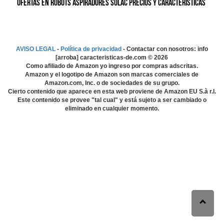
Ofertas en Robots Aspiradores Solac precios y características
AVISO LEGAL
-
Política de privacidad
- Contactar con nosotros: info
[arroba] caracteristicas-de.com ©
2026
Como afiliado de Amazon yo ingreso por compras adscritas.
Amazon y el logotipo de Amazon son marcas comerciales de
Amazon.com, Inc. o de sociedades de su grupo.
Cierto contenido que aparece en esta web proviene de Amazon EU S.à r.l.
Este contenido se provee "tal cual" y está sujeto a ser cambiado o
eliminado en cualquier momento.