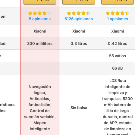
ión
5 opiniones
6126 opiniones
1 opiniones
Xiaomi
Xiaomi
Xiaomi
dad
300 milliliters
0.3 litros
0.42 litros
a
55 vatios
66 dB
LDS Ruta
Navegación
inteligente de
lógica,
limpieza y
Anticaídas,
tranquilas, 5200
rísticas
Anticolisión,
mAh batera de
Sin bolsa
les
Control de
litio de larga
succión variable,
duracin, control
Mapeo
de APP, estado
inteligente
de limpieza en
tiempo real