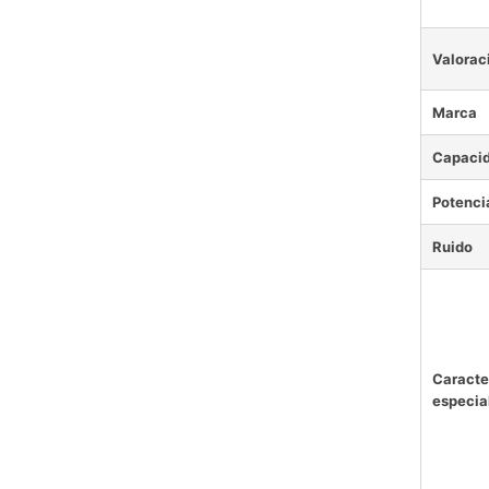
Valorac
Marca
Capaci
Potenci
Ruido
Caracte
especia