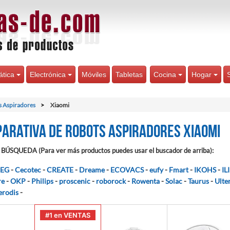
ática
Electrónica
Móviles
Tabletas
Cocina
Hogar
 Aspiradores
Xiaomi
arativa de Robots Aspiradores Xiaomi
BÚSQUEDA (Para ver más productos puedes usar el buscador de arriba):
EG
-
Cecotec
-
CREATE
-
Dreame
-
ECOVACS
-
eufy
-
Fmart
-
IKOHS
-
IL
re
-
OKP
-
Philips
-
proscenic
-
roborock
-
Rowenta
-
Solac
-
Taurus
-
Ulte
erodis
-
#1 en VENTAS