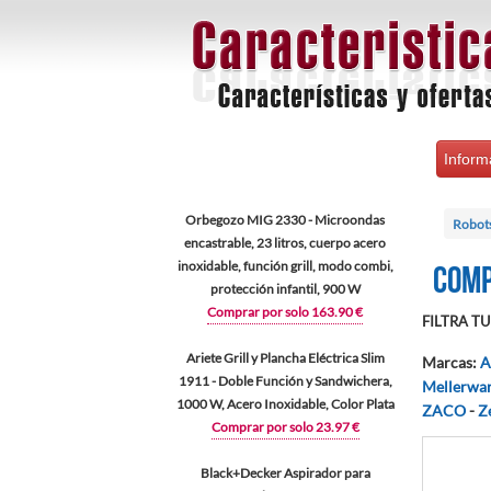
Inform
Orbegozo MIG 2330 - Microondas
Robots
encastrable, 23 litros, cuerpo acero
inoxidable, función grill, modo combi,
Comp
protección infantil, 900 W
Comprar por solo 163.90 €
FILTRA TU 
Ariete Grill y Plancha Eléctrica Slim
Marcas
:
A
1911 - Doble Función y Sandwichera,
Mellerwa
1000 W, Acero Inoxidable, Color Plata
ZACO
-
Z
Comprar por solo 23.97 €
Black+Decker Aspirador para