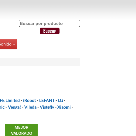
Sonido
IFE Limited
-
iRobot
-
LEFANT
-
LG
-
nic
-
Venga!
-
Vileda
-
Vistefly
-
Xiaomi
-
MEJOR
VALORADO