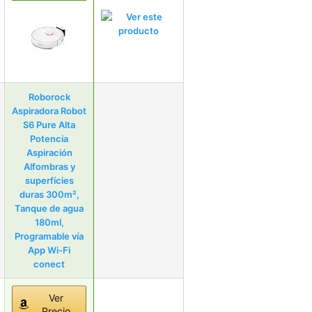
Roborock
Aspiradora Robot
S6 Pure Alta
Potencia
Aspiración
Alfombras y
superfícies
duras 300m²,
Tanque de agua
180ml,
Programable vía
App Wi-Fi
conect
Ver
Precio