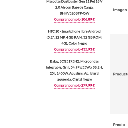
Mascotas Dustbuster Gen 11 Pet 18 V
2.0 Ah con Base de Carga,
Imagen
BHHV520BFP-QW
Comprar por solo 106.89 €
HTC 10 - Smartphone libre Android
(5.2", 12 MP, 4 GB RAM, 32 GB ROM,
4G), Color Negro
Comprar por solo 435.93 €
Balay, 3CG5175N2, Microondas
Integrable, Grill, 54.9P x 55W x 38.2H,
25 l, 1450W, Aqualisis, Ap. lateral
Product
izquierda, Cristal Negro
Comprar por solo 279.99 €
Precio