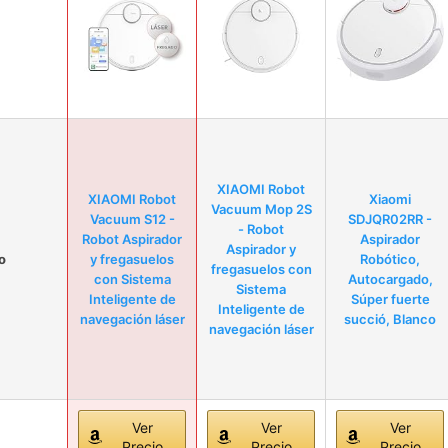
XIAOMI Robot
XIAOMI Robot
Xiaomi
Vacuum Mop 2S
Vacuum S12 -
SDJQR02RR -
- Robot
Robot Aspirador
Aspirador
Aspirador y
o
y fregasuelos
Robótico,
fregasuelos con
con Sistema
Autocargado,
Sistema
Inteligente de
Súper fuerte
Inteligente de
navegación láser
succió, Blanco
navegación láser
Ver
Ver
Ver
Precio
Precio
Precio