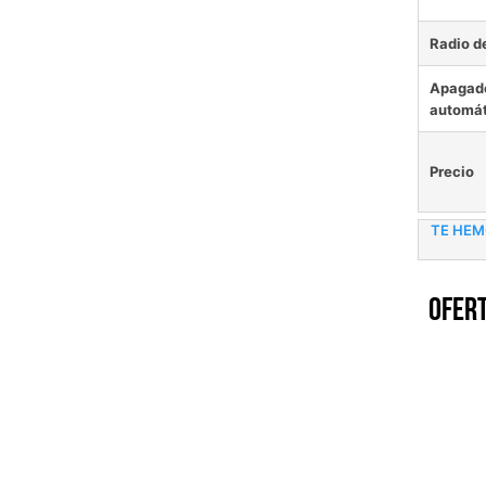
Radio d
Apagad
automát
Precio
TE HEM
Ofert