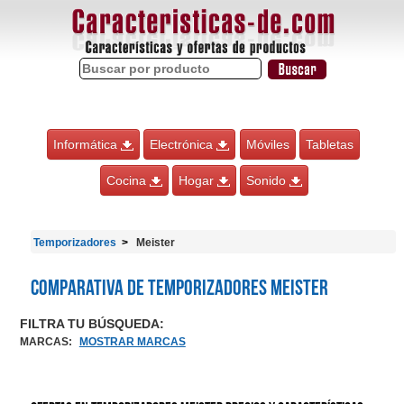
Informática
Electrónica
Móviles
Tabletas
Cocina
Hogar
Sonido
Temporizadores
Meister
Comparativa de Temporizadores Meister
FILTRA TU BÚSQUEDA:
MARCAS
:
MOSTRAR MARCAS