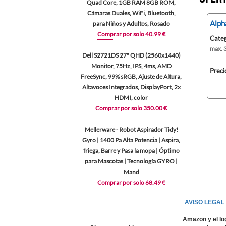
Quad Core, 1GB RAM 8GB ROM,
Cámaras Duales, WiFi, Bluetooth,
Alph
para Niños y Adultos, Rosado
Comprar por solo 40.99 €
Categ
max. 3
Dell S2721DS 27" QHD (2560x1440)
Monitor, 75Hz, IPS, 4ms, AMD
Preci
FreeSync, 99% sRGB, Ajuste de Altura,
Altavoces Integrados, DisplayPort, 2x
HDMI, color
Comprar por solo 350.00 €
Mellerware - Robot Aspirador Tidy!
Gyro | 1400 Pa Alta Potencia | Aspira,
friega, Barre y Pasa la mopa | Óptimo
para Mascotas | Tecnología GYRO |
Mand
Comprar por solo 68.49 €
AVISO LEGAL
Amazon y el lo