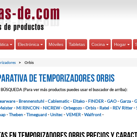
ática
Electrónica
Móviles
Tabletas
Cocina
Hogar
rizadores
Orbis
arativa de Temporizadores Orbis
BÚSQUEDA (Para ver más productos puedes usar el buscador de arriba):
earware
-
Brennenstuhl
-
Cablematic
-
Eltako
-
FINDER
-
GAO
-
Garza
-
G
Meister
-
MI RINCON
-
NICREW
-
Orbegozo
-
Orbis
-
Ratel
-
REV Ritter
-
map
-
Theben
-
Timeguard
-
Unitec
-
VEMER
-
Walfront
-
as en Temporizadores Orbis precios y carac