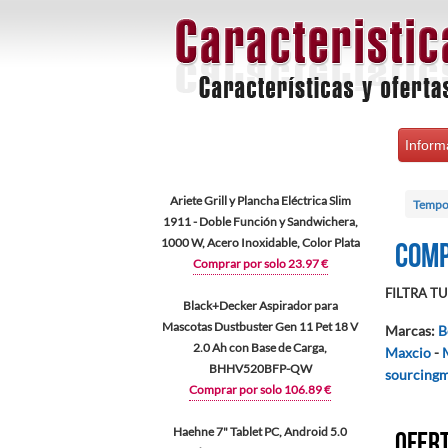
Inform
Ariete Grill y Plancha Eléctrica Slim
Tempo
1911 - Doble Función y Sandwichera,
1000 W, Acero Inoxidable, Color Plata
Comp
Comprar por solo 23.97 €
FILTRA TU 
Black+Decker Aspirador para
Mascotas Dustbuster Gen 11 Pet 18 V
Marcas
:
B
2.0 Ah con Base de Carga,
Maxcio
-
BHHV520BFP-QW
sourcing
Comprar por solo 106.89 €
Haehne 7" Tablet PC, Android 5.0
Ofert