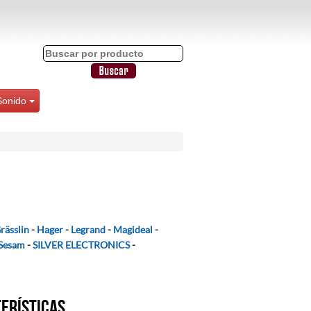
Sonido
rässlin
-
Hager
-
Legrand
-
Magideal
-
Sesam
-
SILVER ELECTRONICS
-
terísticas