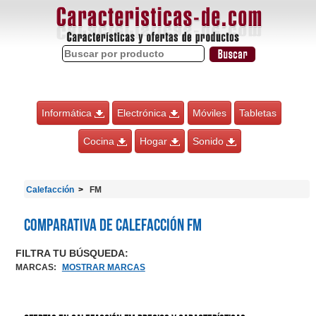
Informática
Electrónica
Móviles
Tabletas
Cocina
Hogar
Sonido
Calefacción
FM
Comparativa de Calefacción FM
FILTRA TU BÚSQUEDA:
MARCAS
:
MOSTRAR MARCAS