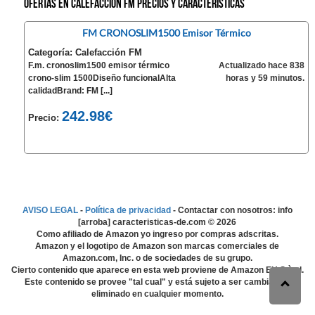
Ofertas en Calefacción FM precios y características
FM CRONOSLIM1500 Emisor Térmico
Categoría: Calefacción FM
F.m. cronoslim1500 emisor térmico
Actualizado hace 838
crono-slim 1500Diseño funcionalAlta
horas y 59 minutos.
calidadBrand: FM [...]
242.98€
Precio:
AVISO LEGAL
-
Política de privacidad
- Contactar con nosotros: info
[arroba] caracteristicas-de.com ©
2026
Como afiliado de Amazon yo ingreso por compras adscritas.
Amazon y el logotipo de Amazon son marcas comerciales de
Amazon.com, Inc. o de sociedades de su grupo.
Cierto contenido que aparece en esta web proviene de Amazon EU S.à r.l.
Este contenido se provee "tal cual" y está sujeto a ser cambiado o
eliminado en cualquier momento.