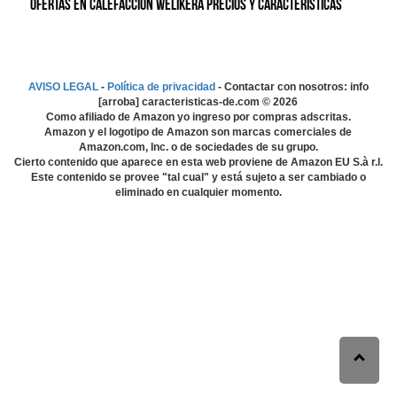
Ofertas en Calefacción WELIKERA precios y características
AVISO LEGAL
-
Política de privacidad
- Contactar con nosotros: info
[arroba] caracteristicas-de.com ©
2026
Como afiliado de Amazon yo ingreso por compras adscritas.
Amazon y el logotipo de Amazon son marcas comerciales de
Amazon.com, Inc. o de sociedades de su grupo.
Cierto contenido que aparece en esta web proviene de Amazon EU S.à r.l.
Este contenido se provee "tal cual" y está sujeto a ser cambiado o
eliminado en cualquier momento.