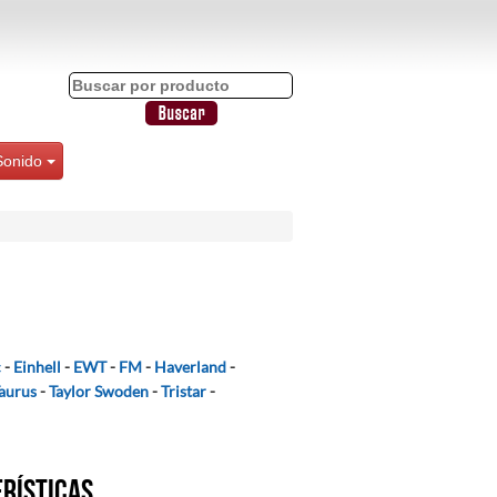
Sonido
c
-
Einhell
-
EWT
-
FM
-
Haverland
-
aurus
-
Taylor Swoden
-
Tristar
-
erísticas