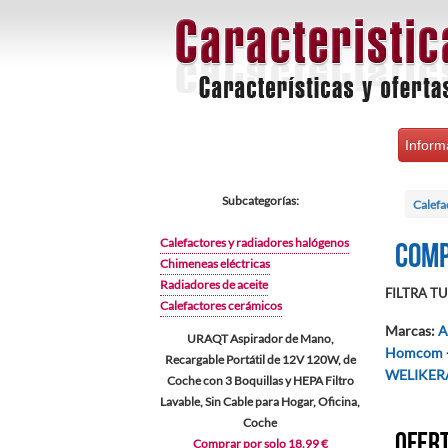
Inform
Subcategorías:
Calefa
Calefactores y radiadores halógenos
Comp
Chimeneas eléctricas
Radiadores de aceite
FILTRA TU 
Calefactores cerámicos
Marcas
:
A
URAQT Aspirador de Mano,
Homcom
Recargable Portátil de 12V 120W, de
WELIKER
Coche con 3 Boquillas y HEPA Filtro
Lavable, Sin Cable para Hogar, Oficina,
Coche
Ofert
Comprar por solo 18.99 €