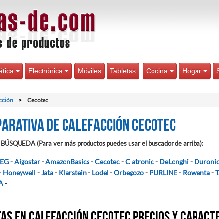
ática
Electrónica
Móviles
Tabletas
Cocina
Hogar
cción
Cecotec
arativa de Calefacción Cecotec
BÚSQUEDA (Para ver más productos puedes usar el buscador de arriba):
EG
-
Aigostar
-
AmazonBasics
-
Cecotec
-
Clatronic
-
DeLonghi
-
Duroni
-
Honeywell
-
Jata
-
Klarstein
-
Lodel
-
Orbegozo
-
PURLINE
-
Rowenta
-
T
A
-
as en Calefacción Cecotec precios y caract