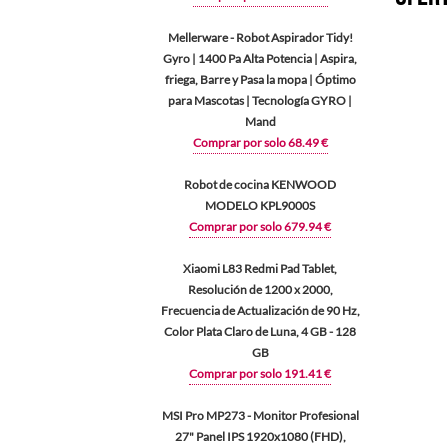
Mellerware - Robot Aspirador Tidy!
Gyro | 1400 Pa Alta Potencia | Aspira,
friega, Barre y Pasa la mopa | Óptimo
para Mascotas | Tecnología GYRO |
Mand
Comprar por solo 68.49 €
Robot de cocina KENWOOD
MODELO KPL9000S
Comprar por solo 679.94 €
Xiaomi L83 Redmi Pad Tablet,
Resolución de 1200 x 2000,
Frecuencia de Actualización de 90 Hz,
Color Plata Claro de Luna, 4 GB - 128
GB
Comprar por solo 191.41 €
MSI Pro MP273 - Monitor Profesional
27" Panel IPS 1920x1080 (FHD),