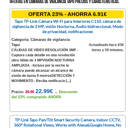
Ofertas en Cámaras de vigilancia Tapo precios y características
OFERTA 23% - AHORRA 6.91€
Tapo TP-Link Cámara Wi-Fi para Interiores C110, cámara de
vigilancia de 3 MP, visión Nocturna, Audio bidireccional, Modo
de privacidad, notificaciones
Categoría: Cámaras de vigilancia
Tapo
Actualizado hace 838
CÁLIDAD DE VIDEO RESOLUCIÓN 3MP -
horas y 59 minutos.
Captura cada detalle en una resolución
ultra nítida de 3 MPVISIÓN NOCTURNA
AMPLIADA - Incluso por la noche la
cámara puede alcanzar un alcance de
visión de hasta 9 metrosDETECCIÓN Y
MOVIMIENTO - Reciba notificacio [...]
22.99€
Precio:
29.9€
→
Descuento
del 23% comprando AHORA
TP-Link Tapo Pan/Tilt Smart Security Camera, Indoor CCTV,
360° Rotational Views, Works with Alexa&Google Home, No