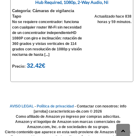
Hub Required, 1080p, 2-Way Audio, Ni
Categoría: Cámaras de vigilancia
Tapo
Actualizado hace 838
No se requiere concentrador: funciona
horas y 59 minutos.
con cualquier router Wi-Fi sin necesidad
de un concentrador independienteHD
1080P con giro e inclinación: rotación de
360 grados y vistas verticales de 114
grados con resolución de 1080p y visión
nocturna de hasta [...]
32.42€
Precio:
AVISO LEGAL
-
Política de privacidad
- Contactar con nosotros: info
[arroba] caracteristicas-de.com ©
2026
Como afiliado de Amazon yo ingreso por compras adscritas.
Amazon y el logotipo de Amazon son marcas comerciales de
Amazon.com, Inc. o de sociedades de su grupo.
Cierto contenido que aparece en esta web proviene de Amazon EU S.à r.l.