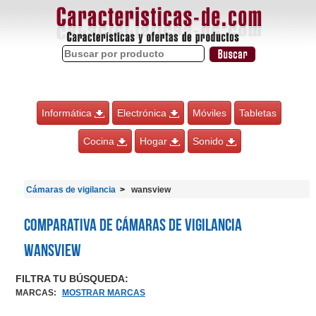
Informática
Electrónica
Móviles
Tabletas
Cocina
Hogar
Sonido
Cámaras de vigilancia
wansview
Comparativa de Cámaras de vigilancia
wansview
FILTRA TU BÚSQUEDA:
MARCAS
:
MOSTRAR MARCAS